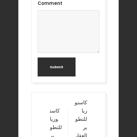
Comment
Submit
Post
كاستو
navigation
ريا
كاست
للتطو
وريا
ير
للتطو
العقار
ير