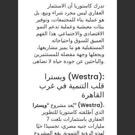
تدرك كاستوريا أن الاستثمار
العقاري ليس مجرد شراء وبيع، بل
هو عملية بناء للمجتمعات، وتوفير
بيئات معيشية وعملية تدعم النمو
الاقتصادي والاجتماعي. هذا الفهم
العميق للسوق واحتياجاته
المستقبلية هو ما يميز مشاريعها،
ويجعلها وجهة مفضلة للمستثمرين
والباحثين عن جودة حياة لا تضاهى.
ويسترا (Westra):
قلب التنمية في غرب
القاهرة
،
“ويسترا” (Westra)
يُعد مشروع
الذي أطلقته كاستوريا للتطوير
العقاري باستثمارات بلغت 7
مليارات جنيه مصري، تجسيدًا حيًا
لهذه الرؤية التنموية. يقع المشروع