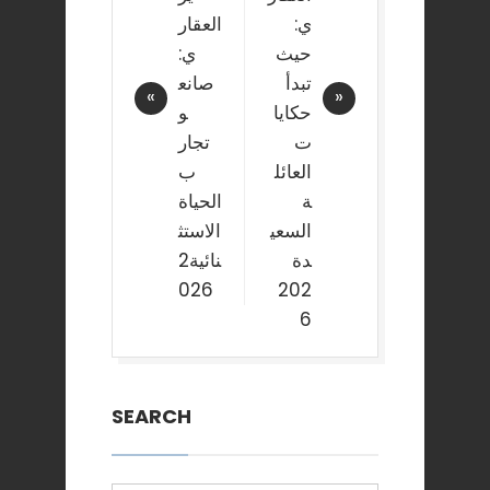
ي:
العقار
حيث
ي:
تبدأ
صانع
حكايا
و
ت
تجار
العائل
ب
ة
الحياة
السعي
الاستث
دة
نائية2
026
202
6
SEARCH