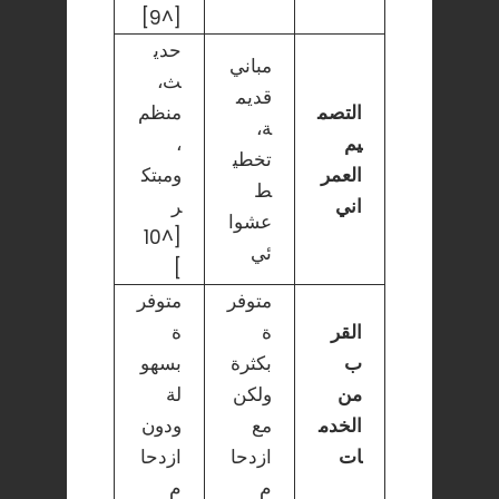
[^9]
حدي
مباني
ث،
قديم
التصم
منظم
ة،
يم
،
تخطي
العمر
ومبتك
ط
اني
ر
عشوا
[^10
ئي
]
متوفر
متوفر
القر
ة
ة
ب
بكثرة
بسهو
من
ولكن
لة
الخدم
مع
ودون
ات
ازدحا
ازدحا
م
م