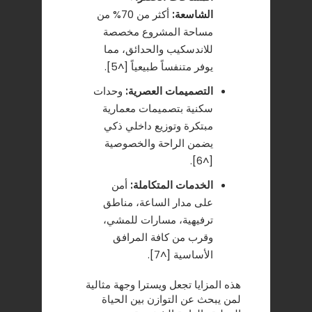
الشاسعة:
أكثر من 70% من
مساحة المشروع مخصصة
للاندسكيب والحدائق، مما
يوفر متنفساً طبيعياً [^5].
التصميمات العصرية:
وحدات
سكنية بتصميمات معمارية
مبتكرة وتوزيع داخلي ذكي
يضمن الراحة والخصوصية
[^6].
الخدمات المتكاملة:
أمن
على مدار الساعة، مناطق
ترفيهية، مسارات للمشي،
وقرب من كافة المرافق
الأساسية [^7].
هذه المزايا تجعل ويسترا وجهة مثالية
لمن يبحث عن التوازن بين الحياة