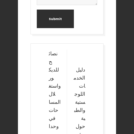
Submit
Post
نصائ
navigation
ح
دليل
للديك
الخدم
ور
ات
واستغ
اللوج
لال
ستية
المسا
والطب
حات
ية
في
حول
وحدا