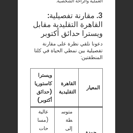
العملية والراحة الشخصية.
3. مقارنة تفصيلية:
القاهرة التقليدية مقابل
ويسترا حدائق أكتوبر
دعونا نلقي نظرة على مقارنة
تفصيلية بين نمطي الحياة في كلتا
المنطقتين:
ويسترا
القاهرة
كاستوريا
المعيار
التقليدية
(حدائق
أكتوبر)
متوس
عالية
طة
(مسا
إلى
حات
جودة