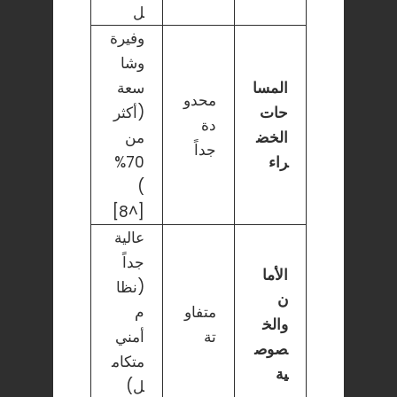
ل
وفيرة
وشا
المسا
سعة
محدو
حات
(أكثر
دة
الخض
من
جداً
راء
70%
)
[^8]
عالية
جداً
الأما
(نظا
ن
متفاو
م
والخ
تة
أمني
صوص
متكام
ية
ل)