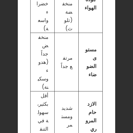
منخف
خضرا
الهواء
ضة
ء
(تلو
واسع
ث)
ة)
منخف
ض
مستو
جداً
ى
مرتف
(هدو
الضو
ع جداً
ء
ضاء
وسكي
نة)
أقل
الازد
بكثير،
شديد
حام
سهول
ومست
المرو
ة في
مر
ري
التنق