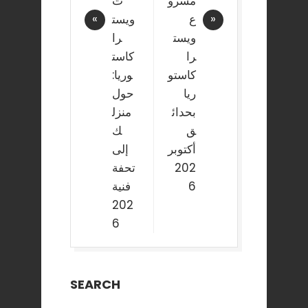
مشرو
ت
ع
ويست
ويست
را
را
كاست
كاستو
وريا:
ريا
حول
بحدائ
منزل
ق
ك
أكتوبر
إلى
202
تحفة
6
فنية
202
6
SEARCH