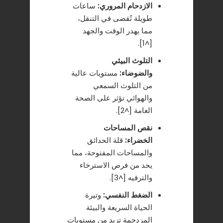
الازدحام المروري:
ساعات
طويلة تُقضى في التنقل،
مما يهدر الوقت والجهد
[^1].
التلوث البيئي
والضوضاء:
مستويات عالية
من التلوث السمعي
والهوائي تؤثر على الصحة
العامة [^2].
نقص المساحات
الخضراء:
قلة الحدائق
والمساحات المفتوحة، مما
يحد من فرص الاسترخاء
والترفيه [^3].
الضغط النفسي:
وتيرة
الحياة السريعة والبيئة
المزدحمة تزيد من مستويات