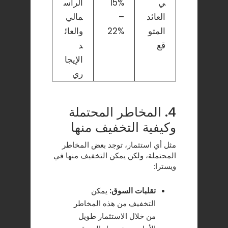
ي
15%
الرأس
العائد
–
مالي
المتو
22%
والعائ
قع
د
الإيجا
ري
4. المخاطر المحتملة
وكيفية التخفيف منها
مثل أي استثمار، توجد بعض المخاطر
المحتملة، ولكن يمكن التخفيف منها في
ويسترا:
تقلبات السوق:
يمكن
التخفيف من هذه المخاطر
من خلال الاستثمار طويل