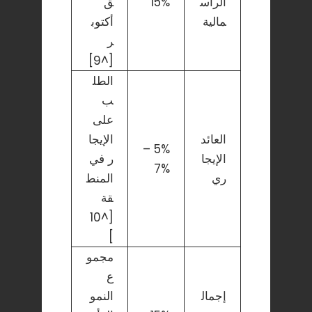
الرأس
15%
ق
مالية
أكتوب
ر
[^9]
الطل
ب
على
العائد
الإيجا
5% –
الإيجا
ر في
7%
ري
المنط
قة
[^10
]
مجمو
ع
إجمال
النمو