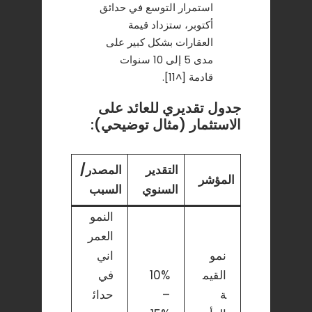
استمرار التوسع في حدائق
أكتوبر، ستزداد قيمة
العقارات بشكل كبير على
مدى 5 إلى 10 سنوات
قادمة [^11].
جدول تقديري للعائد على
الاستثمار (مثال توضيحي):
التقدير
المصدر/
المؤشر
السنوي
السبب
النمو
العمر
نمو
اني
القيم
10%
في
ة
–
حدائ