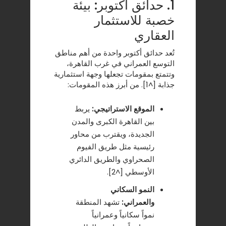
1. حدائق أكتوبر: بيئة
خصبة للاستثمار
العقاري
تُعد حدائق أكتوبر واحدة من أهم مناطق
التوسع العمراني في غرب القاهرة،
وتتمتع بمقومات تجعلها وجهة استثمارية
جذابة [^1]. من أبرز هذه المقومات:
الموقع الاستراتيجي:
يربط
بين القاهرة الكبرى والمدن
الجديدة، ويقترب من محاور
رئيسية مثل طريق الفيوم
الصحراوي والطريق الدائري
الأوسطي [^2].
النمو السكاني
والعمراني:
تشهد المنطقة
نمواً سكانياً وعمرانياً