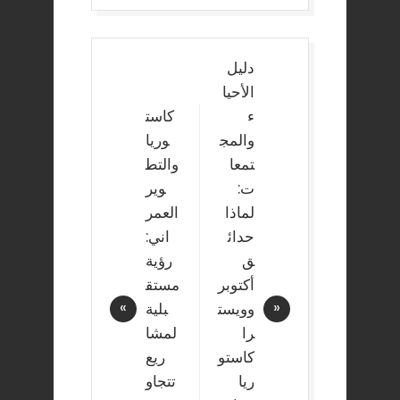
Post
دليل
navigation
الأحيا
ء
كاست
والمج
وريا
تمعا
والتط
ت:
وير
لماذا
العمر
حدائ
اني:
ق
رؤية
أكتوبر
مستق
وويست
بلية
را
لمشا
كاستو
ريع
ريا
تتجاو