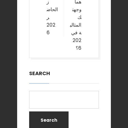
هما
ز
وجهت
الحاض
ك
ر
المثالي
202
ة في
6
202
6؟
SEARCH
Search