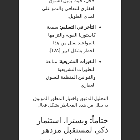
الأجل، حيث يميل السوق
العقاري للتعافي والنمو على
المدى الطويل.
التأخر في التسليم:
سمعة
كاستوريا القوية والتزامها
بالمواعيد يقلل من هذا
الخطر بشكل كبير [^12].
التغيرات التشريعية:
متابعة
التطورات التشريعية
والقوانين المنظمة للسوق
العقاري.
التحليل الدقيق واختيار المطور الموثوق
به يقلل من هذه المخاطر بشكل فعال.
ختاماً: ويسترا، استثمار
ذكي لمستقبل مزدهر