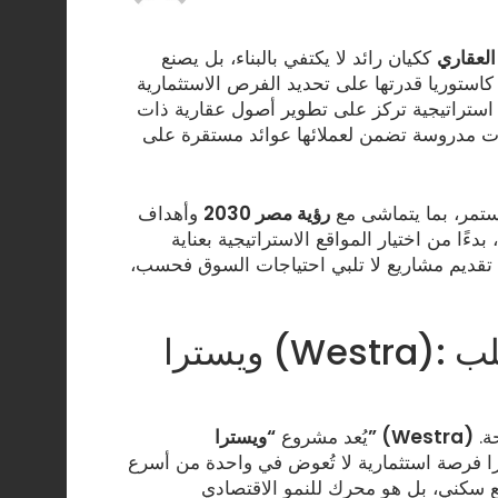
العقاري
ككيان رائد لا يكتفي بالبناء، بل يصنع
تت كاستوريا قدرتها على تحديد الفرص الاستثمارية
 استراتيجية تركز على تطوير أصول عقارية ذات
رات مدروسة تضمن لعملائها عوائد مستقرة على
مستمر، بما يتماشى مع
رؤية مصر 2030
وأهداف
دءًا من اختيار المواقع الاستراتيجية بعناية
ن تقديم مشاريع لا تلبي احتياجات السوق فحسب،
ويسترا (Westra): استثمار بـ 7 مليارات جنيه في قلب
في حدائق أكتوبر تتويجًا لرؤية كاستوريا الاستثمارية الطموحة.
“ويسترا” (Westra)
يُعد مشروع
ي، يمثل ويسترا فرصة استثمارية لا تُعوض في واحدة من أسرع
ع سكني، بل هو محرك للنمو الاقتصادي