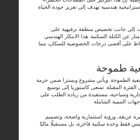
تراتيجية هندسية تهدف إلى تعزيز جودة الحياة
ت، إلى جانب تخصيص منطقة ترفيهية على
حة فدان كامل، تم تصميمها بمنسوب منخفض بنحو 3 أمتار عن الكتلة السكنية. هذا الابتكار الهندسي
الحفاظ على أقصى درجات الخصوصية للسكان، مما
ية طموحة
سعية الطموحة. ويأتي مشروع ويسترا ضمن حزمة
فترة المقبلة. تسعى كاستوريا إلى توسيع
رية وسياحية، مستفيدة من زيادة الطلب على
رة عريقة، ورؤية استثمارية واضحة، وتصميم
س فقط وحدة سكنية فاخرة، بل مستقبلًا ماليًا