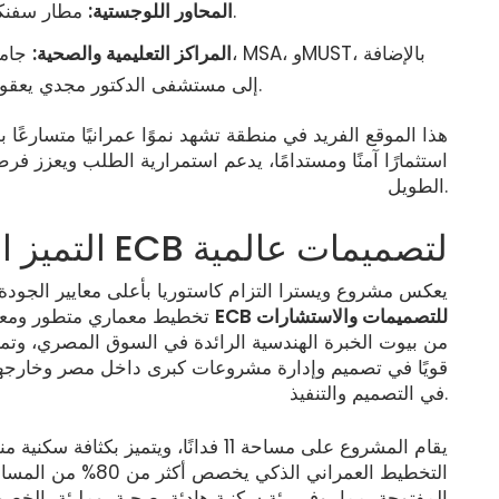
مطار سفنكس الدولي، مما يسهل حركة السفر والتنقل.
المحاور اللوجستية:
المراكز التعليمية والصحية:
إلى مستشفى الدكتور مجدي يعقوب، مما يضمن توفر كافة الخدمات الأساسية.
هذا الموقع الفريد في منطقة تشهد نموًا عمرانيًا متسارعًا
استثمارًا آمنًا ومستدامًا، يدعم استمرارية الطلب ويعزز ف
الطويل.
التميز الهندسي: شراكة مع ECB لتصميمات عالمية
يعكس مشروع ويسترا التزام كاستوريا بأعلى معايير الجودة
ECB للتصميمات والاستشارات
تخطيط معماري متطور ومعايير تنفيذ دقيقة، وذلك بالتعاون مع شركة
قويًا في تصميم وإدارة مشروعات كبرى داخل مصر وخارجها،
في التصميم والتنفيذ.
التخطيط العمراني ال
المفتوحة، مما يوفر بيئة سكنية هادئة، صحية، ومليئة بالخص