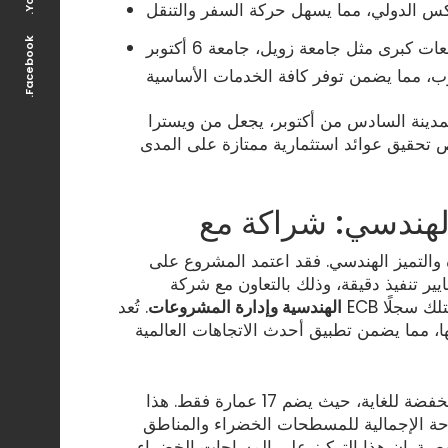
.Facebook
جامعات كبرى مثل جامعة زويل، جامعة 6 أكتوبر، MSA، وMUST، بالإضافة
 بمدينة السادس من أكتوبر، يجعل من ويسترا
رص تحقيق عوائد استثمارية ممتازة على المدى
 والتميز الهندسي. فقد اعتمد المشروع على
الهندسية وإدارة المشروعات
. تُعد ECB من بيوت الخبرة الهندسية الرائدة في السوق المصري، وتمتلك سجلًا
 مما يضمن تطبيق أحدث الاتجاهات العالمية
يقام المشروع على مساحة 11 فدانًا، ويتميز بكثافة سكنية منخفضة للغاية، حيث يضم 17 عمارة فقط. هذا
ذكي يخصص أكثر من 80% من المساحة الإجمالية للمسطحات الخضراء والمناطق
وصية. إن هذا التركيز على المساحات الخضراء