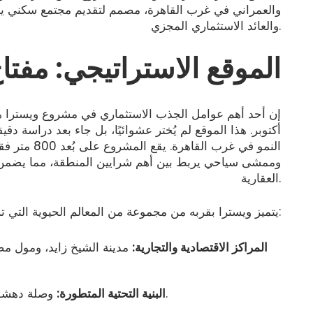
والعمراني في غرب القاهرة، مصمم لتقديم مجتمع سكني يحقق
والعائد الاستثماري المجزي.
الموقع الاستراتيجي: مفتاح
إن أحد أهم عوامل الجذب الاستثماري في مشروع ويسترا ه
أكتوبر. هذا الموقع لم يُختر عشوائيًا، بل جاء بعد دراسة 
النمو في غرب القاهرة. يقع المشروع على بُعد 800 متر فقط من
وممشى سياحي يربط بين أهم شرايين المنطقة، مما يضمن س
العقارية.
يتميز ويسترا بقربه من مجموعة من المعالم الحيوية التي تزيد من جاذبيته الاستثمارية، منها:
المراكز الاقتصادية والتجارية:
مدينة الشيخ زايد، ومول م
وصلة دهشور، التي تربط المشروع بشبكة طرق رئيسية.
البنية التحتية المتطورة: