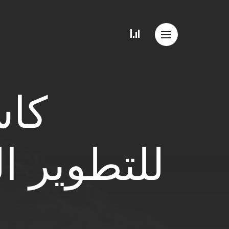
كاس
للتطوير ال