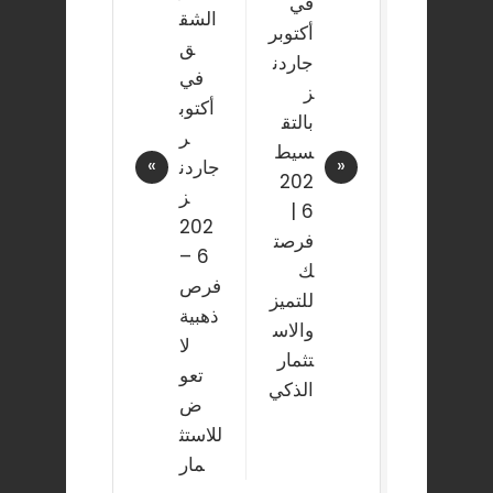
في
الشق
أكتوبر
ق
جاردن
في
ز
أكتوب
بالتق
ر
سيط
جاردن
202
ز
6 |
202
فرصت
6 –
ك
فرص
للتميز
ذهبية
والاس
لا
تثمار
تعو
الذكي
ض
للاستث
مار