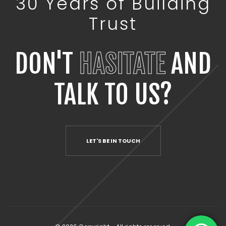
30 Years of Building
Trust
DON'T
HASITATE
AND
TALK TO US?
LET'S BE IN TOUCH