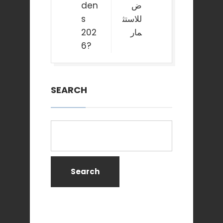
ض
den
للاستث
s
مار
202
6?
SEARCH
Search