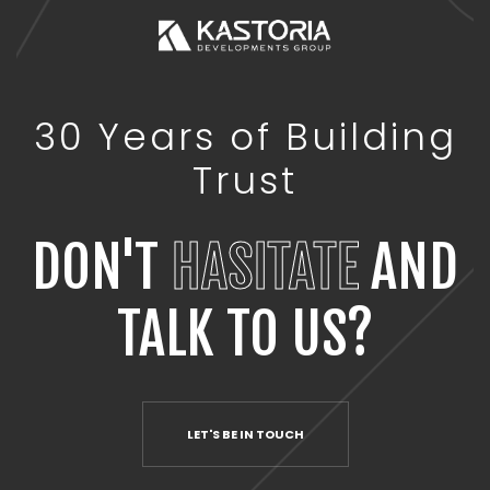
30 Years of Building
Trust
DON'T
HASITATE
AND
TALK TO US?
LET'S BE IN TOUCH