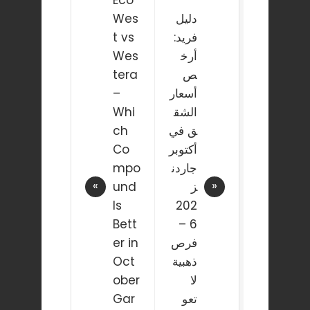
navigation
دليل
Wes
فريد:
t vs
أرخ
Wes
ص
tera
أسعار
–
الشق
Whi
ق في
ch
أكتوبر
Co
جاردن
mpo
ز
und
Is
202
Bett
6 –
فرص
er in
ذهبية
Oct
لا
ober
تعو
Gar